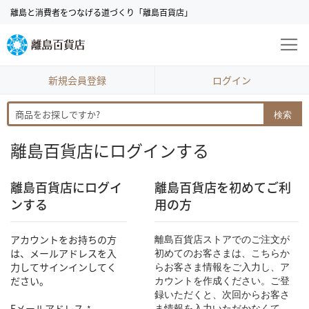
コ
離島と消費者をつなげる道づくり「離島百貨店」
ン
テ
ン
ツ
に
新規会員登録
ログイン
ス
キ
検索
ッ
プ
離島百貨店にログインする
離島百貨店にログイ
離島百貨店を初めてご利
ンする
用の方
アカウントをお持ちの方
離島百貨店ストアでのご注文が
は、メールアドレスを入
初めてのお客さまは、こちらか
力してサインインしてく
らお客さま情報をご入力し、ア
ださい。
カウントを作成ください。ご登
録いただくと、次回からお客さ
Eメールアドレス
ま情報を入力いただかなくて