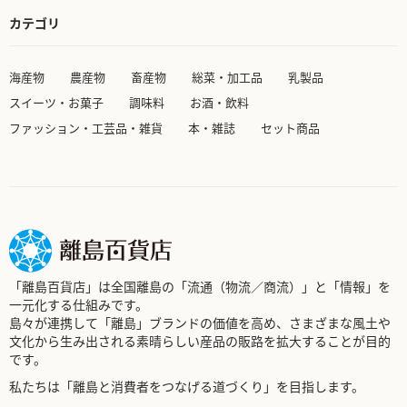
カテゴリ
海産物
農産物
畜産物
総菜・加工品
乳製品
スイーツ・お菓子
調味料
お酒・飲料
ファッション・工芸品・雑貨
本・雑誌
セット商品
「離島百貨店」は全国離島の「流通（物流／商流）」と「情報」を
一元化する仕組みです。
島々が連携して「離島」ブランドの価値を高め、さまざまな風土や
文化から生み出される素晴らしい産品の販路を拡大することが目的
です。
私たちは「離島と消費者をつなげる道づくり」を目指します。