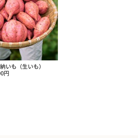
安納いも（生いも）
00円