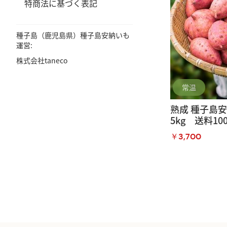
特商法に基づく表記
種子島（鹿児島県）種子島安納いも
運営:
株式会社taneco
常温
熟成 種子島
5kg 送料10
￥3,700