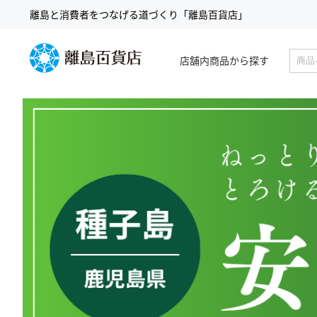
コ
離島と消費者をつなげる道づくり「離島百貨店」
ン
テ
ン
店舗内商品から探す
ツ
検
に
索
ス
キ
ッ
プ