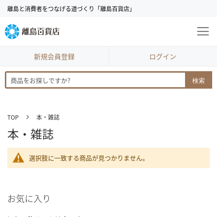
コ
離島と消費者をつなげる道づくり「離島百貨店」
ン
テ
ン
ツ
に
新規会員登録
ログイン
ス
キ
検索
ッ
プ
TOP
本・雑誌
本・雑誌
選択肢に一致する商品が見つかりません。
お気に入り