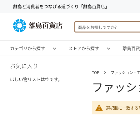
コ
離島と消費者をつなげる道づくり「離島百貨店」
ン
テ
ン
ツ
検
に
索
ス
カテゴリから探す
ストアから探す
離島百貨
キ
ッ
プ
お気に入り
TOP
ファッション・
ほしい物リストは空です。
ファッシ
選択肢に一致する