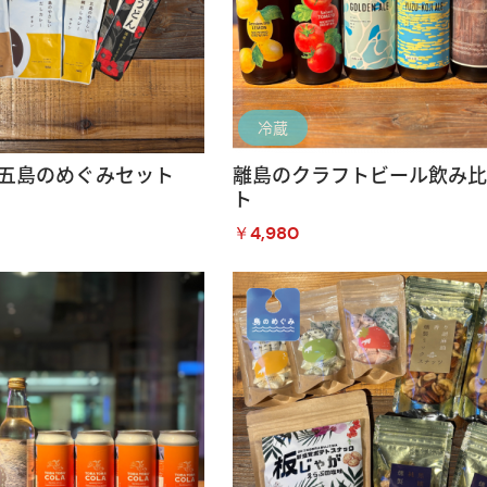
冷蔵
五島のめぐみセット
離島のクラフトビール飲み
ト
￥4,980