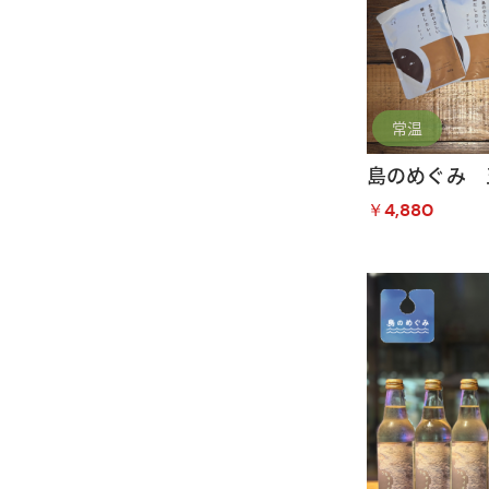
常温
島のめぐみ 
￥4,880