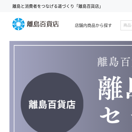
コ
離島と消費者をつなげる道づくり「離島百貨店」
ン
テ
ン
店舗内商品から探す
ツ
検
に
索
ス
キ
ッ
プ