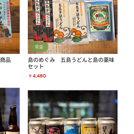
常温
気商品
島のめぐみ 五島うどんと島の薬味
セット
￥4,480