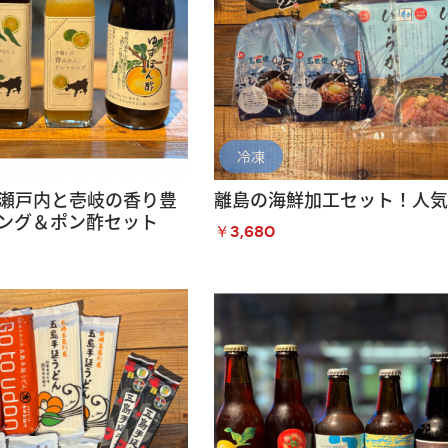
冷凍
瀬戸内と壱岐の香り豊
離島の海鮮加工セット！人
ング＆ポン酢セット
￥3,680