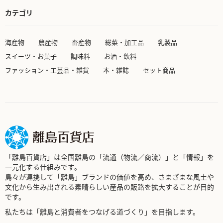
カテゴリ
海産物
農産物
畜産物
総菜・加工品
乳製品
スイーツ・お菓子
調味料
お酒・飲料
ファッション・工芸品・雑貨
本・雑誌
セット商品
「離島百貨店」は全国離島の「流通（物流／商流）」と「情報」を
一元化する仕組みです。
島々が連携して「離島」ブランドの価値を高め、さまざまな風土や
文化から生み出される素晴らしい産品の販路を拡大することが目的
です。
私たちは「離島と消費者をつなげる道づくり」を目指します。