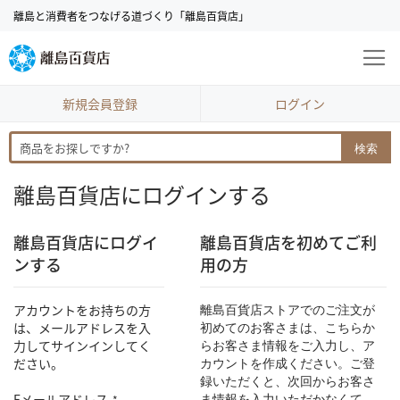
コ
離島と消費者をつなげる道づくり「離島百貨店」
ン
テ
ン
ツ
に
新規会員登録
ログイン
ス
キ
検索
ッ
プ
離島百貨店にログインする
離島百貨店にログイ
離島百貨店を初めてご利
ンする
用の方
アカウントをお持ちの方
離島百貨店ストアでのご注文が
は、メールアドレスを入
初めてのお客さまは、こちらか
力してサインインしてく
らお客さま情報をご入力し、ア
ださい。
カウントを作成ください。ご登
録いただくと、次回からお客さ
Eメールアドレス
ま情報を入力いただかなくて