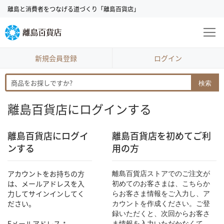
コ
離島と消費者をつなげる道づくり「離島百貨店」
ン
テ
ン
ツ
に
新規会員登録
ログイン
ス
キ
検索
ッ
プ
離島百貨店にログインする
離島百貨店にログイ
離島百貨店を初めてご利
ンする
用の方
アカウントをお持ちの方
離島百貨店ストアでのご注文が
は、メールアドレスを入
初めてのお客さまは、こちらか
力してサインインしてく
らお客さま情報をご入力し、ア
ださい。
カウントを作成ください。ご登
録いただくと、次回からお客さ
Eメールアドレス
ま情報を入力いただかなくて