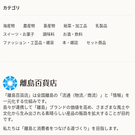
カテゴリ
海産物
農産物
畜産物
総菜・加工品
乳製品
スイーツ・お菓子
調味料
お酒・飲料
ファッション・工芸品・雑貨
本・雑誌
セット商品
「離島百貨店」は全国離島の「流通（物流／商流）」と「情報」を
一元化する仕組みです。
島々が連携して「離島」ブランドの価値を高め、さまざまな風土や
文化から生み出される素晴らしい産品の販路を拡大することが目的
です。
私たちは「離島と消費者をつなげる道づくり」を目指します。