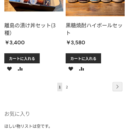
ス
ス
ト
ト
離島の漬け丼セット(3
黒糖焼酎ハイボールセッ
に
に
種）
ト
追
追
￥3,400
￥3,580
加
加
カートに入れる
カートに入れる
ほ
比
ほ
比
し
較
し
較
ペ
ペ
次
ペ
ペ
1
2
い
に
い
に
ー
ー
へ
ー
ー
ジ
物
追
物
追
ジ
ジ
ジ
リ
加
リ
加
お気に入り
を
ス
ス
読
ほしい物リストは空です。
ト
ト