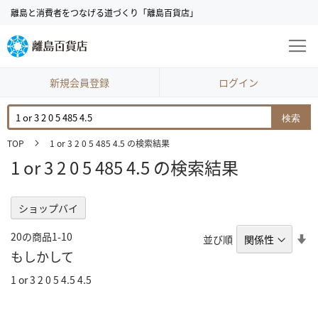
コ
離島と消費者をつなげる道づくり「離島百貨店」
ン
テ
ン
ツ
に
新規会員登録
ログイン
ス
キ
検索
ッ
プ
TOP
1 or 3 2 0 5 485 4.5 の検索結果
1 or 3 2 0 5 485 4.5 の検索結果
ショップバイ
20
の商品
1
-
10
昇
並び順
順
もしかして
1 or 3 2 0 5 4.5 4.5