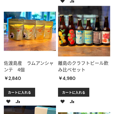
ほ
比
い
に
し
較
物
追
い
に
リ
加
物
追
ス
リ
加
ト
ス
に
ト
追
佐渡島産 ラムアンシャ
離島のクラフトビール飲
に
加
ンテ 4個
み比べセット
追
￥2,840
￥4,980
加
カートに入れる
カートに入れる
ほ
比
ほ
比
し
較
し
較