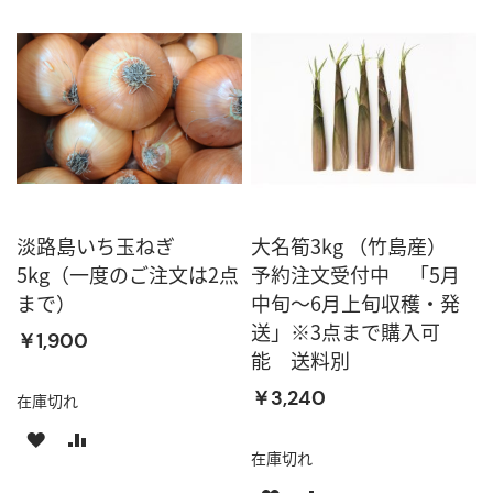
淡路島いち玉ねぎ
大名筍3kg （竹島産）
5kg（一度のご注文は2点
予約注文受付中 「5月
まで）
中旬〜6月上旬収穫・発
送」※3点まで購入可
￥1,900
能 送料別
￥3,240
在庫切れ
ほ
比
在庫切れ
し
較