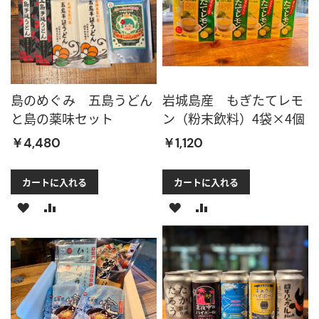
リ
加
リ
加
ス
ス
ト
ト
島のめぐみ 五島うどん
岩城島産 もぎたてレモ
に
に
と島の薬味セット
ン（粉末飲料）4袋×4個
追
追
￥4,480
￥1,120
加
加
カートに入れる
カートに入れる
ほ
比
ほ
比
し
較
し
較
い
に
い
に
物
追
物
追
リ
加
リ
加