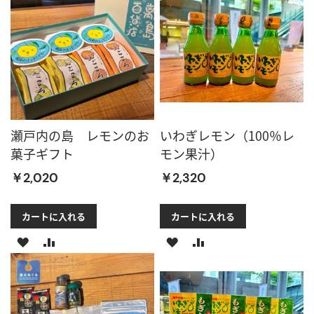
い
に
い
に
物
追
物
追
リ
加
リ
加
ス
ス
ト
ト
瀬戸内の島 レモンのお
いわぎレモン（100％レ
に
に
菓子ギフト
モン果汁）
追
追
￥2,020
￥2,320
加
加
カートに入れる
カートに入れる
ほ
比
ほ
比
し
較
し
較
い
に
い
に
物
追
物
追