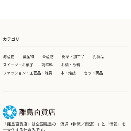
ん
に
に
で
い
追
追
ま
加
加
す
カテゴリ
海産物
農産物
畜産物
総菜・加工品
乳製品
スイーツ・お菓子
調味料
お酒・飲料
ファッション・工芸品・雑貨
本・雑誌
セット商品
「離島百貨店」は全国離島の「流通（物流／商流）」と「情報」を
一元化する仕組みです。