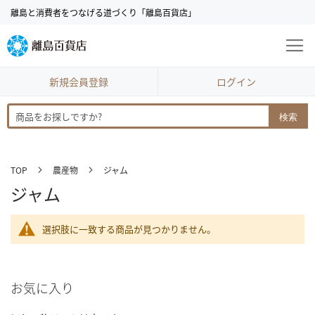
コ
離島と消費者をつなげる道づくり「離島百貨店」
ン
テ
ン
ツ
に
新規会員登録
ログイン
ス
キ
検索
ッ
プ
TOP
農産物
ジャム
ジャム
選択肢に一致する商品が見つかりません。
お気に入り