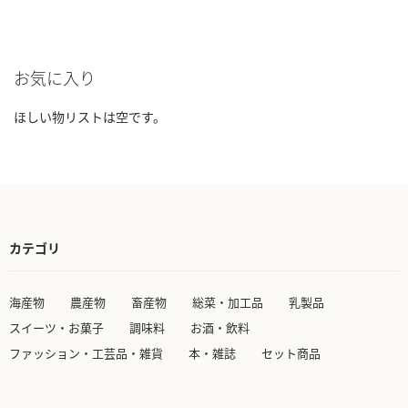
し
較
い
に
お気に入り
物
追
リ
加
ほしい物リストは空です。
ス
ト
に
追
カテゴリ
加
海産物
農産物
畜産物
総菜・加工品
乳製品
スイーツ・お菓子
調味料
お酒・飲料
ファッション・工芸品・雑貨
本・雑誌
セット商品