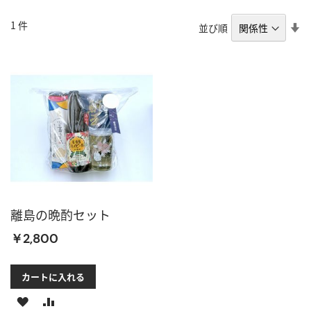
1
件
昇
並び順
順
離島の晩酌セット
￥2,800
カートに入れる
ほ
比